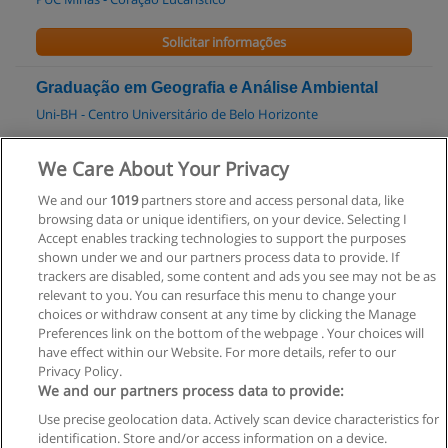
Solicitar informações
Graduação em Geografia e Análise Ambiental
Uni-BH - Centro Universitário de Belo Horizonte
Solicitar informações
We Care About Your Privacy
We and our
1019
partners store and access personal data, like
Pós-graduação em Ciências da Religião
browsing data or unique identifiers, on your device. Selecting I
Universidade Salgado de Oliveira - Belo Horizonte
Accept enables tracking technologies to support the purposes
shown under we and our partners process data to provide. If
Solicitar informações
trackers are disabled, some content and ads you see may not be as
relevant to you. You can resurface this menu to change your
choices or withdraw consent at any time by clicking the Manage
Preferences link on the bottom of the webpage . Your choices will
have effect within our Website. For more details, refer to our
Privacy Policy.
Regras de uso
We and our partners process data to provide:
Use precise geolocation data. Actively scan device characteristics for
Privacidade de dados
identification. Store and/or access information on a device.