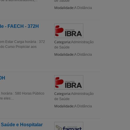
e a administradores,...
de Saúde
Modalidade:
A Distância
de - FAECH - 372H
Categoria:
m Estar Carga horária : 372
Administração
 do Curso Propiciar aos
de Saúde
Modalidade:
A Distância
80H
Categoria:
orária : 580 Horas Público
Administração
 eles:...
de Saúde
Modalidade:
A Distância
Saúde e Hospitalar