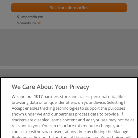
Solicitar informações
Impartido en:
Pernambuco
We Care About Your Privacy
We and our
1017
partners store and access personal data, like
browsing data or unique identifiers, on your device. Selecting I
Accept enables tracking technologies to support the purposes
shown under we and our partners process data to provide. If
trackers are disabled, some content and ads you see may not be as
relevant to you. You can resurface this menu to change your
choices or withdraw consent at any time by clicking the Manage
Preferences link on the bottom of the webpage . Your choices will