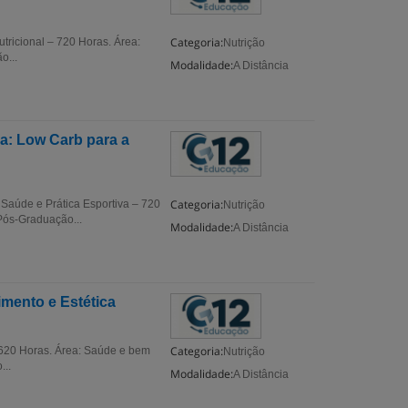
Categoria:
tricional – 720 Horas. Área:
Nutrição
o...
Modalidade:
A Distância
a: Low Carb para a
Categoria:
aúde e Prática Esportiva – 720
Nutrição
Pós-Graduação...
Modalidade:
A Distância
mento e Estética
Categoria:
 620 Horas. Área: Saúde e bem
Nutrição
...
Modalidade:
A Distância