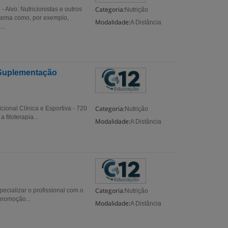
Categoria:
 Alvo: Nutricionistas e outros
Nutrição
 tema como, por exemplo,
Modalidade:
A Distância
..
 Suplementação
Categoria:
ional Clínica e Esportiva - 720
Nutrição
 fitoterapia...
Modalidade:
A Distância
Categoria:
cializar o profissional com o
Nutrição
promoção...
Modalidade:
A Distância