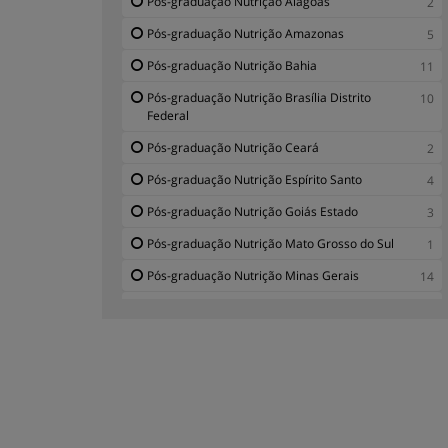
Pós-graduação Nutrição Alagoas
2
Pós-graduação Nutrição Amazonas
5
Pós-graduação Nutrição Bahia
11
Pós-graduação Nutrição Brasília Distrito
10
Federal
Pós-graduação Nutrição Ceará
2
Pós-graduação Nutrição Espírito Santo
4
Pós-graduação Nutrição Goiás Estado
3
Pós-graduação Nutrição Mato Grosso do Sul
1
Pós-graduação Nutrição Minas Gerais
14
Pós-graduação Nutrição Paraná
19
Pós-graduação Nutrição Paraíba
3
Pós-graduação Nutrição Pará
2
Pós-graduação Nutrição Pernambuco
6
Pós-graduação Nutrição Rio Grande do Norte
5