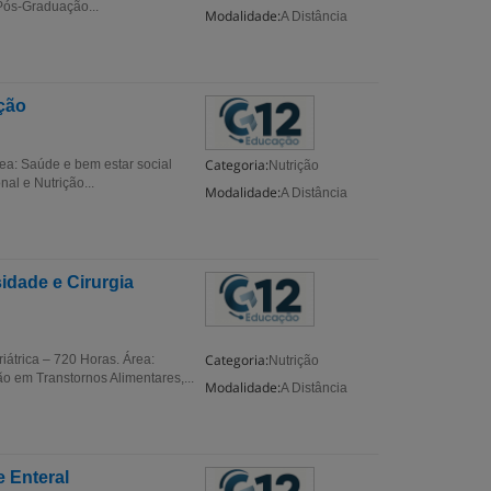
Pós-Graduação...
Modalidade:
A Distância
ção
Categoria:
ea: Saúde e bem estar social
Nutrição
al e Nutrição...
Modalidade:
A Distância
dade e Cirurgia
Categoria:
átrica – 720 Horas. Área:
Nutrição
o em Transtornos Alimentares,...
Modalidade:
A Distância
e Enteral