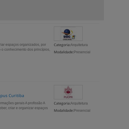
Categoria:
criar espaços organizados, por
Arquitetura
o o conhecimento dos princípios,
Modalidade:
Presencial
mpus Curitiba
Categoria:
rmações gerais A profissão A
Arquitetura
ber, criar e organizar espaços
Modalidade:
Presencial