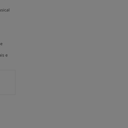
sical
se
is e