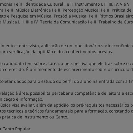
ia I e II Identidade Cultural I e II Instrumento I, II, III, IV, V e VI
 I e II Música Eletrônica I e II Percepção Musical I e II Prática de
Projeto e Pesquisa em Música Prosódia Musical I e II Ritmos Brasileiros I
 Música I, II, III e IV Teoria da Comunicação I e II Trabalho de Curso
dimentos: entrevista, aplicação de um questionário socioeconômico
 para verificação da aptidão e dos conhecimentos prévios.
o candidato tem sobre a área, a perspectiva que ele traz sobre o c
do oferecido. É um momento de esclarecimento sobre o currículo d
coletar dados para o estudo do perfil do aluno na entrada com a fi
lação à área, possibilita perceber a competência de leitura e escr
nicação e informação.
sica visa avaliar, além da aptidão, os pré-requisitos necessários 
os técnicos e teóricos fundamentais para a formação, constando
a prática de Instrumento ou Canto.
u Canto Popular