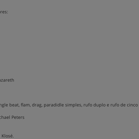
res:
azareth
ngle beat, flam, drag, paradidle simples, rufo duplo e rufo de cinco
chael Peters
 Klosé.