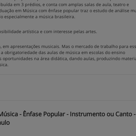
buída em 3 prédios, e conta com amplas salas de aula, teatro e
aduação em Música com ênfase popular traz o estudo de análise mu
do especialmente a música brasileira.
ibilidade artística e com interesse pelas artes.
a, em apresentações musicais. Mas o mercado de trabalho para es
 a obrigatoriedade das aulas de música em escolas do ensino
s oportunidades na área didática, dando aulas, produzindo materia
sica.
sica - Ênfase Popular - Instrumento ou Canto -
aulo