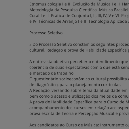
Etnomusicologia I e II Evolução da Música I e II Harmon
Metodologia da Pesquisa Científica Música Brasileira
Coral I e II Prática de Conjunto I, II, III, IV, V e VI 
e IV Técnicas de Arranjo I e II Tecnologia Aplicada à
Processo Seletivo
» Do Processo Seletivo constam os seguintes proce
cultural, Redação e prova de Habilidade Específica
A entrevista objetiva perceber o entendimento que 
coerência de suas expectativas com o que está sen
e mercado de trabalho.
O questionário socioeconômico cultural possibilita 
de diagnóstico, para o planejamento curricular.
A Redação, versando sobre tema da atualidade em re
bem como o acesso e utilização dos meios de comu
A prova de Habilidade Específica para o Curso de Mú
acompanhamento dos cursos em relação aos aspect
prova escrita de Teoria e Percepção Musical e prov
Aos candidatos ao Curso de Música: Instrumento o