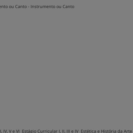
ento ou Canto - Instrumento ou Canto
 IV, V e VI Estágio Curricular I, II, III e IV Estética e História da Arte 