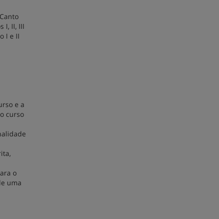
 Canto
, II, III
 I e II
urso e a
o curso
nalidade
ita,
para o
 de uma