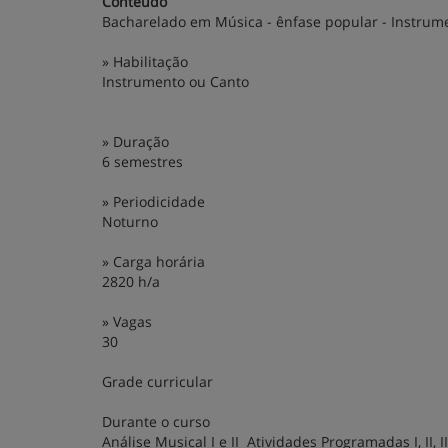
Conteúdo
Bacharelado em Música - ênfase popular - Instrum
» Habilitação
Instrumento ou Canto
» Duração
6 semestres
» Periodicidade
Noturno
» Carga horária
2820 h/a
» Vagas
30
Grade curricular
Durante o curso
Análise Musical I e II Atividades Programadas I, II, III,