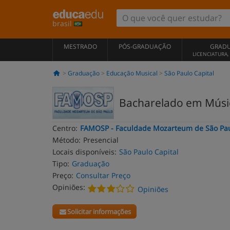
brasil
MESTRADO
PÓS-GRADUAÇÃO
GRAD
LICENCIATURA
Graduação
Educação Musical
São Paulo Capital
Bacharelado em Músic
Centro:
FAMOSP - Faculdade Mozarteum de São Pa
Método:
Presencial
Locais disponíveis:
São Paulo Capital
Tipo:
Graduação
Preço:
Consultar Preço
Opiniões:
Opiniões
Solicitar informações