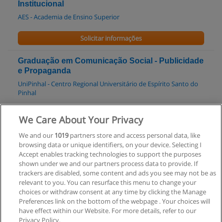
Institucional
AES - Academia de Ensino Superior
Solicitar informações
Graduação em Comunicação Social - Publicidade
e Propaganda
UniPinhal - Centro Regional Universitário de Espírito Santo do
Pinhal
Solicitar informações
We Care About Your Privacy
We and our
1019
partners store and access personal data, like
Curso - A Comunicação nos Projetos Culturais
browsing data or unique identifiers, on your device. Selecting I
CEMEC - Centro de Estudos de Mídia, Entretenimento e Cultura
Accept enables tracking technologies to support the purposes
shown under we and our partners process data to provide. If
Solicitar informações
trackers are disabled, some content and ads you see may not be as
relevant to you. You can resurface this menu to change your
choices or withdraw consent at any time by clicking the Manage
Preferences link on the bottom of the webpage . Your choices will
have effect within our Website. For more details, refer to our
Privacy Policy.