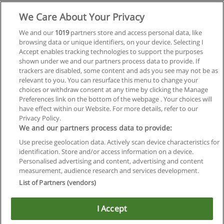
We Care About Your Privacy
We and our
1019
partners store and access personal data, like
browsing data or unique identifiers, on your device. Selecting I
Accept enables tracking technologies to support the purposes
shown under we and our partners process data to provide. If
trackers are disabled, some content and ads you see may not be as
relevant to you. You can resurface this menu to change your
choices or withdraw consent at any time by clicking the Manage
Preferences link on the bottom of the webpage . Your choices will
have effect within our Website. For more details, refer to our
Privacy Policy.
We and our partners process data to provide:
Use precise geolocation data. Actively scan device characteristics for
identification. Store and/or access information on a device.
Regras de uso
Personalised advertising and content, advertising and content
measurement, audience research and services development.
Privacidade de dados
List of Partners (vendors)
Entrar em contato com Educaedu
I Accept
Copyright © Educaedu Business S.L. - CIF : B-95610580: -
www.educaedu-brasil.com
Utilizamos cookies para melhorar nossos serviços.