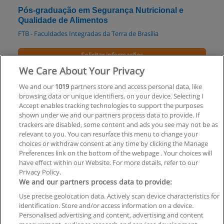
Pós-graduação em Segurança Nutricional e
Qualidade de Alimentos
FTB - Faculdades Integradas da Terra de Brasília
Solicitar informações
We Care About Your Privacy
Especialização em Assistência de Enfermagem
We and our
1019
partners store and access personal data, like
em Unidade de Terapia Intensiva
browsing data or unique identifiers, on your device. Selecting I
UNIEURO - Centro Universitário
Accept enables tracking technologies to support the purposes
shown under we and our partners process data to provide. If
Solicitar informações
trackers are disabled, some content and ads you see may not be as
relevant to you. You can resurface this menu to change your
choices or withdraw consent at any time by clicking the Manage
Preferences link on the bottom of the webpage . Your choices will
have effect within our Website. For more details, refer to our
Privacy Policy.
Regras de uso
We and our partners process data to provide:
Use precise geolocation data. Actively scan device characteristics for
Privacidade de dados
identification. Store and/or access information on a device.
Personalised advertising and content, advertising and content
Entrar em contato com Educaedu