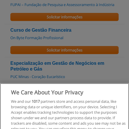
FUPAI – Fundação de Pesquisa e Assessoramento à Indústria
Solicitar informações
Curso de Gestão Financeira
On Byte Formação Profissional
Solicitar informações
Especialização em Gestão de Negócios em
Petróleo e Gás
PUC Minas - Coração Eucarístico
Solicitar informações
We Care About Your Privacy
We and our
1017
partners store and access personal data, like
Especialização em Gestão Empresarial
browsing data or unique identifiers, on your device. Selecting I
PUC Minas
Accept enables tracking technologies to support the purposes
shown under we and our partners process data to provide. If
Solicitar informações
trackers are disabled, some content and ads you see may not be as
relevant to you. You can resurface this menu to change your