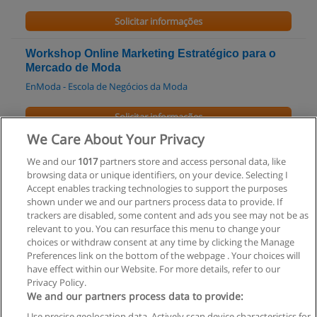
Solicitar informações
Workshop Online Marketing Estratégico para o
Mercado de Moda
EnModa - Escola de Negócios da Moda
Solicitar informações
We Care About Your Privacy
Workshop Online Comportamento do
We and our
1017
partners store and access personal data, like
Consumidor
browsing data or unique identifiers, on your device. Selecting I
EnModa - Escola de Negócios da Moda
Accept enables tracking technologies to support the purposes
shown under we and our partners process data to provide. If
Solicitar informações
trackers are disabled, some content and ads you see may not be as
relevant to you. You can resurface this menu to change your
choices or withdraw consent at any time by clicking the Manage
Preferences link on the bottom of the webpage . Your choices will
have effect within our Website. For more details, refer to our
Privacy Policy.
Regras de uso
We and our partners process data to provide:
Use precise geolocation data. Actively scan device characteristics for