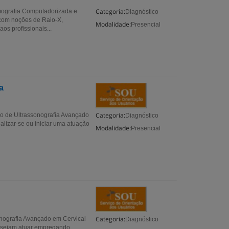
Categoria:
ografia Computadorizada e
Diagnóstico
com noções de Raio-X,
Modalidade:
Presencial
s profissionais...
a
Categoria:
o de Ultrassonografia Avançado
Diagnóstico
alizar-se ou iniciar uma atuação
Modalidade:
Presencial
Categoria:
nografia Avançado em Cervical
Diagnóstico
desejam atuar empregando