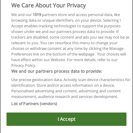
We Care About Your Privacy
We and our
1019
partners store and access personal data, like
browsing data or unique identifiers, on your device. Selecting I
Accept enables tracking technologies to support the purposes
shown under we and our partners process data to provide. If
trackers are disabled, some content and ads you see may not be as
relevant to you. You can resurface this menu to change your
choices or withdraw consent at any time by clicking the Manage
Preferences link on the bottom of the webpage . Your choices will
have effect within our Website. For more details, refer to our
Privacy Policy.
Regras de uso
We and our partners process data to provide:
Use precise geolocation data. Actively scan device characteristics for
Privacidade de dados
identification. Store and/or access information on a device.
Personalised advertising and content, advertising and content
Entrar em contato com Educaedu
measurement, audience research and services development.
List of Partners (vendors)
Copyright © Educaedu Business S.L. - CIF : B-95610580: -
www.educaedu-brasil.com
I Accept
Utilizamos cookies para melhorar nossos serviços.