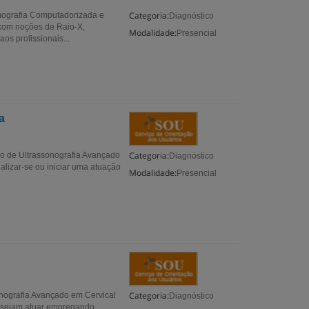
Categoria:
ografia Computadorizada e
Diagnóstico
com noções de Raio-X,
Modalidade:
Presencial
s profissionais...
a
Categoria:
o de Ultrassonografia Avançado
Diagnóstico
alizar-se ou iniciar uma atuação
Modalidade:
Presencial
Categoria:
nografia Avançado em Cervical
Diagnóstico
desejam atuar empregando