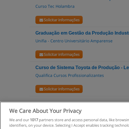
Curso Tec Holambra
Solicitar informações
Graduação em Gestão da Produção Industr
Unifia - Centro Universitário Amparense
Solicitar informações
Curso de Sistema Toyota de Produção - L
Qualifica Cursos Profissionalizantes
Solicitar informações
We Care About Your Privacy
R
We and our
1017
partners store and access personal data, like browsi
identifiers, on your device. Selecting I Accept enables tracking techno