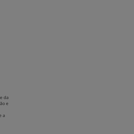
te da
ão e
e a