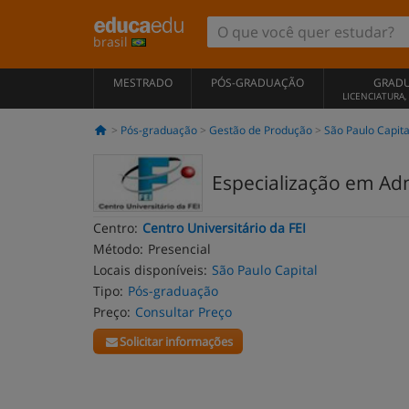
brasil
MESTRADO
PÓS-GRADUAÇÃO
GRAD
LICENCIATURA
Pós-graduação
Gestão de Produção
São Paulo Capita
Especialização em Ad
Centro:
Centro Universitário da FEI
Método:
Presencial
Locais disponíveis:
São Paulo Capital
Tipo:
Pós-graduação
Preço:
Consultar Preço
Solicitar informações