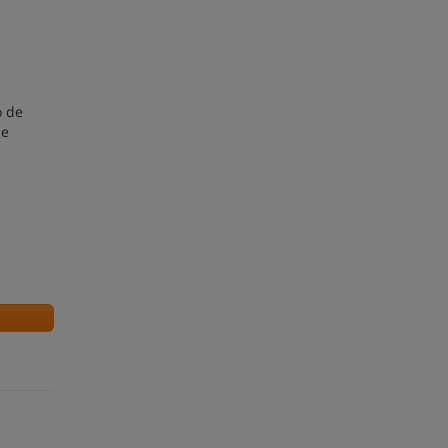
o de
de