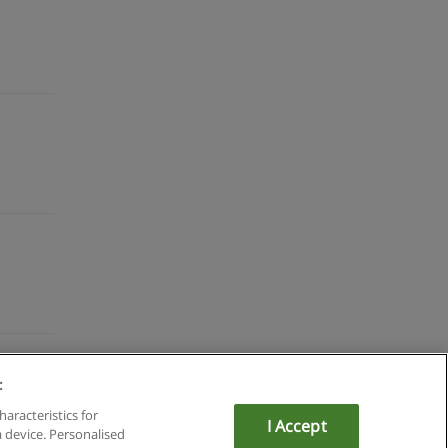
:
du
haracteristics for
I Accept
a device. Personalised