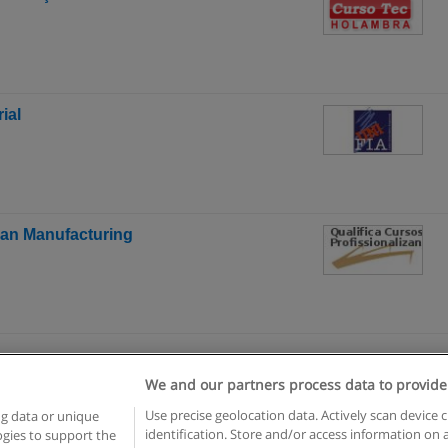
ial
ean Manufacturing
We and our partners process data to provide
egras de uso
Privacidade de dados
Entrar em contato com Educae
Use precise geolocation data. Actively scan device c
ng data or unique
identification. Store and/or access information on 
logies to support the