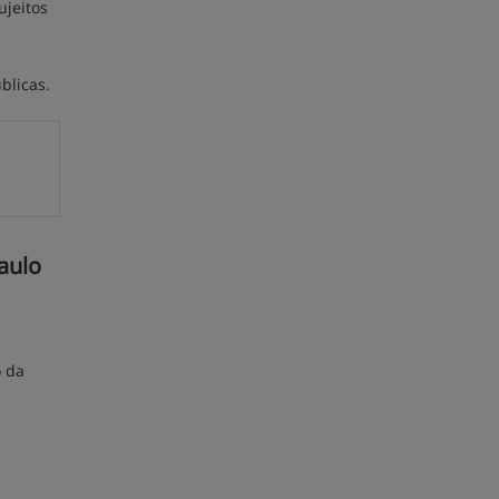
ujeitos
blicas.
aulo
o da