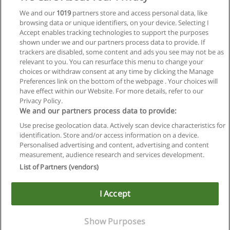
Especialização em Teatro, Música e Dança para
We and our
1019
partners store and access personal data, like
Educadores
browsing data or unique identifiers, on your device. Selecting I
UNIFRAN - Universidade de Franca
Accept enables tracking technologies to support the purposes
shown under we and our partners process data to provide. If
Solicitar informações
trackers are disabled, some content and ads you see may not be as
relevant to you. You can resurface this menu to change your
choices or withdraw consent at any time by clicking the Manage
Preferences link on the bottom of the webpage . Your choices will
have effect within our Website. For more details, refer to our
Privacy Policy.
Regras de uso
We and our partners process data to provide:
Use precise geolocation data. Actively scan device characteristics for
Privacidade de dados
identification. Store and/or access information on a device.
Personalised advertising and content, advertising and content
Entrar em contato com Educaedu
measurement, audience research and services development.
List of Partners (vendors)
Copyright © Educaedu Business S.L. - CIF : B-95610580: -
www.educaedu-brasil.com
I Accept
Show Purposes