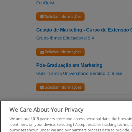
ConQuist
Solicitar informações
Gestão de Marketing - Curso de Extensão 
Grupo Ibmec Educacional S.A
Solicitar informações
Pós-Graduação em Marketing
UGB - Centro Universitário Geraldo Di Biase
Solicitar informações
We Care About Your Privacy
R
We and our
1019
partners store and access personal data, like browsi
identifiers, on your device. Selecting I Accept enables tracking techno
C
purposes shown under we and our partners process data to provide. If