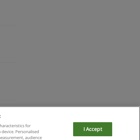
:
du
haracteristics for
I Accept
a device. Personalised
om
 measurement, audience