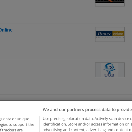
Online
We and our partners process data to provide
egras de uso
Privacidade de dados
Entrar em contato com Educae
Use precise geolocation data. Actively scan device c
ng data or unique
identification. Store and/or access information on 
logies to support the
opyright © Educaedu Business S.L. - CIF : B-95610580: -
www.educaedu-brasil.c
advertising and content, advertising and content
 trackers are