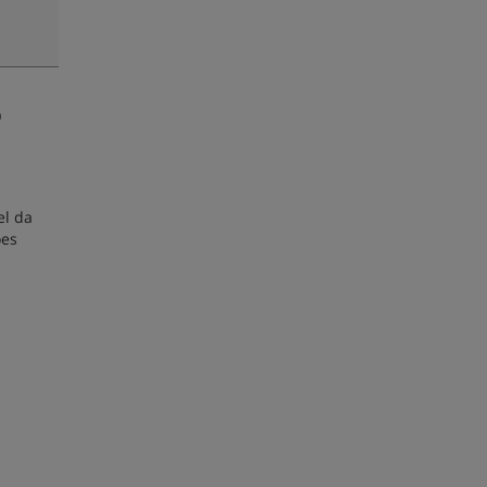
o
el da
ões