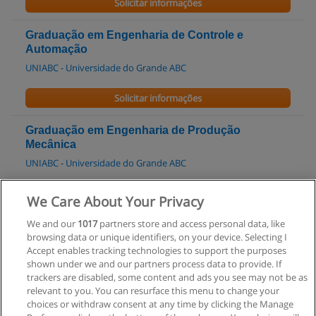
Solicitar informações
Graduação em Engenharia de Controle e
Automação
UNIABC - Universidade do Grande ABC
Solicitar informações
Graduação em Engenharia de Produção
Mecânica
UNIABC - Universidade do Grande ABC
Solicitar informações
We Care About Your Privacy
We and our
1017
partners store and access personal data, like
Graduação em Engenharia da Produção
browsing data or unique identifiers, on your device. Selecting I
Unifia - Centro Universitário Amparense
Accept enables tracking technologies to support the purposes
shown under we and our partners process data to provide. If
Solicitar informações
trackers are disabled, some content and ads you see may not be as
relevant to you. You can resurface this menu to change your
choices or withdraw consent at any time by clicking the Manage