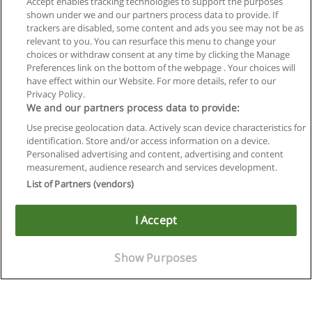
Accept enables tracking technologies to support the purposes
shown under we and our partners process data to provide. If
trackers are disabled, some content and ads you see may not be as
relevant to you. You can resurface this menu to change your
choices or withdraw consent at any time by clicking the Manage
Próxima
Preferences link on the bottom of the webpage . Your choices will
Página
1
de
10
have effect within our Website. For more details, refer to our
Privacy Policy.
We and our partners process data to provide:
Use precise geolocation data. Actively scan device characteristics for
identification. Store and/or access information on a device.
Regras de uso
Personalised advertising and content, advertising and content
measurement, audience research and services development.
Privacidade de dados
List of Partners (vendors)
Entrar em contato com Educaedu
I Accept
Copyright © Educaedu Business S.L. - CIF : B-95610580: -
www.educaedu-brasil.com
Show Purposes