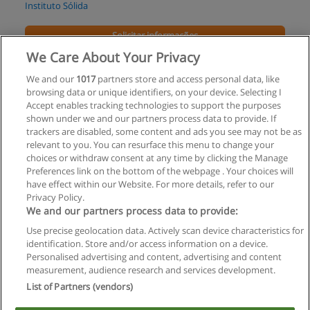
Instituto Sólida
Solicitar informações
We Care About Your Privacy
Curso Básico de Decoração com Malhas
We and our
1017
partners store and access personal data, like
Tensionadas e outros Tecidos
browsing data or unique identifiers, on your device. Selecting I
Instituto Sólida
Accept enables tracking technologies to support the purposes
shown under we and our partners process data to provide. If
Solicitar informações
trackers are disabled, some content and ads you see may not be as
relevant to you. You can resurface this menu to change your
choices or withdraw consent at any time by clicking the Manage
Preferences link on the bottom of the webpage . Your choices will
have effect within our Website. For more details, refer to our
Privacy Policy.
Regras de uso
We and our partners process data to provide:
Use precise geolocation data. Actively scan device characteristics for
Privacidade de dados
identification. Store and/or access information on a device.
Personalised advertising and content, advertising and content
Entrar em contato com Educaedu
measurement, audience research and services development.
List of Partners (vendors)
Copyright © Educaedu Business S.L. - CIF : B-95610580: -
www.educaedu-brasil.com