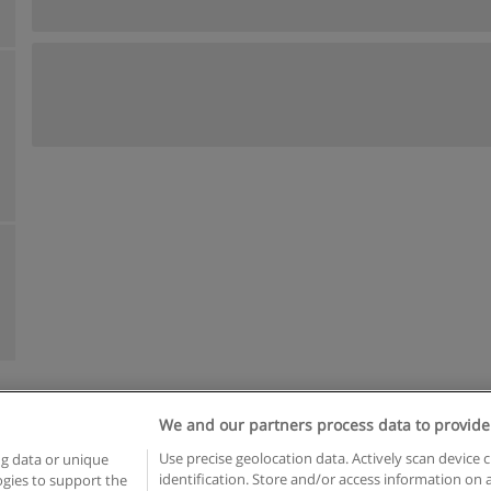
We and our partners process data to provide
egras de uso
Privacidade de dados
Entrar em contato com Educae
Use precise geolocation data. Actively scan device c
ng data or unique
identification. Store and/or access information on 
logies to support the