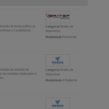
Categoria:
cando de forma prática as
Gestão de
ndomínios e Condôminos.
Segurança
Modalidade:
Presencial
Categoria:
tividade de analista de
Gestão de
ão de medidas destinadas à
Segurança
es...
Modalidade:
A Distância