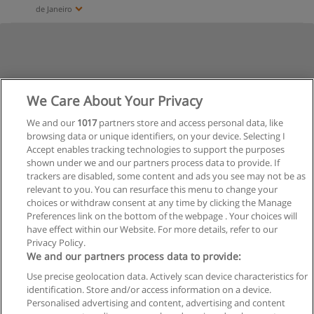
de Janeiro
We Care About Your Privacy
We and our
1017
partners store and access personal data, like
browsing data or unique identifiers, on your device. Selecting I
Accept enables tracking technologies to support the purposes
shown under we and our partners process data to provide. If
trackers are disabled, some content and ads you see may not be as
relevant to you. You can resurface this menu to change your
choices or withdraw consent at any time by clicking the Manage
Preferences link on the bottom of the webpage . Your choices will
have effect within our Website. For more details, refer to our
Privacy Policy.
Regras de uso
We and our partners process data to provide:
Use precise geolocation data. Actively scan device characteristics for
Privacidade de dados
identification. Store and/or access information on a device.
Personalised advertising and content, advertising and content
Entrar em contato com Educaedu