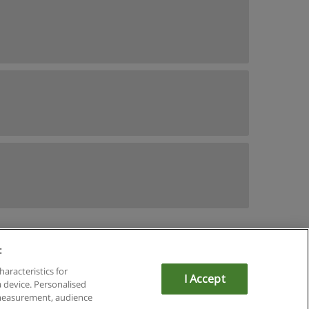
:
du
haracteristics for
I Accept
a device. Personalised
om
 measurement, audience