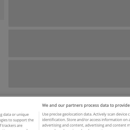
We and our partners process data to provide
egras de uso
Privacidade de dados
Entrar em contato com Educae
Use precise geolocation data. Actively scan device c
ng data or unique
identification. Store and/or access information on 
logies to support the
opyright © Educaedu Business S.L. - CIF : B-95610580: -
www.educaedu-brasil.c
advertising and content, advertising and content
 trackers are