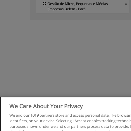
Gestão de Micro, Pequenas e Médias
4
Empresas Belém - Pará
We Care About Your Privacy
R
We and our
1019
partners store and access personal data, like browsi
identifiers, on your device. Selecting I Accept enables tracking techno
C
purposes shown under we and our partners process data to provide. If