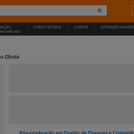
UAÇÃO
CURSO TÉCNICO
CURSOS
EXTENSÃO UNIVERS
, BACHARELADO
o Olinda
Pós-graduação em Gestão de Pessoas e Competê