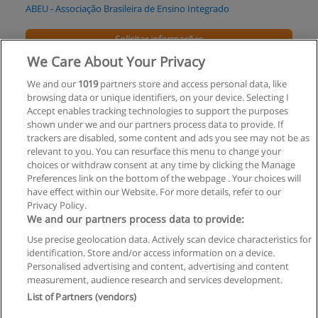
ABEU - Associação Brasileira de Ensino Integrado
Solicitar informações
We Care About Your Privacy
Especialização em GED - Gestão Eletrônica de
We and our
1019
partners store and access personal data, like
Documentos
browsing data or unique identifiers, on your device. Selecting I
UNISUAM - Centro Universitário Augusto Motta
Accept enables tracking technologies to support the purposes
shown under we and our partners process data to provide. If
Solicitar informações
trackers are disabled, some content and ads you see may not be as
relevant to you. You can resurface this menu to change your
choices or withdraw consent at any time by clicking the Manage
Preferences link on the bottom of the webpage . Your choices will
have effect within our Website. For more details, refer to our
Privacy Policy.
Regras de uso
We and our partners process data to provide:
Use precise geolocation data. Actively scan device characteristics for
Privacidade de dados
identification. Store and/or access information on a device.
Personalised advertising and content, advertising and content
Entrar em contato com Educaedu
measurement, audience research and services development.
List of Partners (vendors)
Copyright © Educaedu Business S.L. - CIF : B-95610580: -
www.educaedu-brasil.com