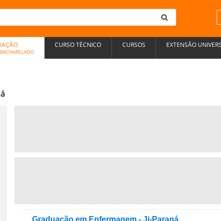
UAÇÃO
CURSO TÉCNICO
CURSOS
EXTENSÃO UNIVERS
, BACHARELADO
ná
Graduação em Enfermagem - Ji-Paraná