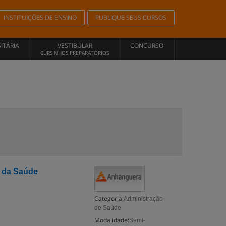
INSTITUIÇÕES DE ENSINO
PUBLIQUE SEUS CURSOS
ITÁRIA
VESTIBULAR
CONCURSO
CURSINHOS PREPARATÓRIOS
 da Saúde
Categoria:
Administração
de Saúde
Modalidade:
Semi-