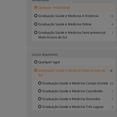
Qualquer modalidade
Graduação Odontologia Mato Grosso do Sul
5
Graduação Radiologia Mato Grosso do Sul
1
Graduação Saúde e Medicina A Distância
13
Graduação Saúde e Medicina Online
4
Graduação Saúde e Medicina Semi-presencial
1
Mato Grosso do Sul
Locais disponíveis
Qualquer lugar
Graduação Saúde e Medicina Mato Grosso do
Sul
Graduação Saúde e Medicina Campo Grande
38
Graduação Saúde e Medicina Cassilândia
1
Graduação Saúde e Medicina Dourados
7
Graduação Saúde e Medicina Três Lagoas
2