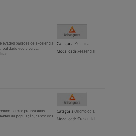
Categoria:
 elevados padrões de excelência
Medicina
 realidade que o cerca.
Modalidade:
Presencial
inas...
Categoria:
elado Formar profissionais
Odontologia
entes da população, dentro dos
Modalidade:
Presencial