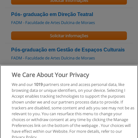
Solicitar informações
Pós- graduação em Direção Teatral
FADM - Faculdade de Artes Dulcina de Moraes
Solicitar informações
Pós-graduação em Gestão de Espaços Culturais
FADM - Faculdade de Artes Dulcina de Moraes
Solicitar informações
We Care About Your Privacy
We and our
1019
partners store and access personal data, like
Curso de Pintura em Tela
browsing data or unique identifiers, on your device. Selecting I
Professor Costerus
Accept enables tracking technologies to support the purposes
shown under we and our partners process data to provide. If
Solicitar informações
trackers are disabled, some content and ads you see may not be as
relevant to you. You can resurface this menu to change your
choices or withdraw consent at any time by clicking the Manage
Preferences link on the bottom of the webpage . Your choices will
have effect within our Website. For more details, refer to our
Privacy Policy.