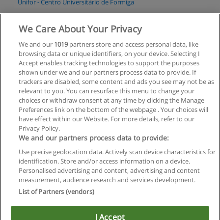
Unifor - Centro Universitário de Formiga
Solicitar informações
We Care About Your Privacy
We and our
1019
partners store and access personal data, like
Graduação em Ciências Biológicas
browsing data or unique identifiers, on your device. Selecting I
Uniaraxá - Centro Universitário
Accept enables tracking technologies to support the purposes
shown under we and our partners process data to provide. If
Solicitar informações
trackers are disabled, some content and ads you see may not be as
relevant to you. You can resurface this menu to change your
choices or withdraw consent at any time by clicking the Manage
Preferences link on the bottom of the webpage . Your choices will
have effect within our Website. For more details, refer to our
Privacy Policy.
Regras de uso
We and our partners process data to provide:
Use precise geolocation data. Actively scan device characteristics for
Privacidade de dados
identification. Store and/or access information on a device.
Personalised advertising and content, advertising and content
Entrar em contato com Educaedu
measurement, audience research and services development.
List of Partners (vendors)
Copyright © Educaedu Business S.L. - CIF : B-95610580: -
www.educaedu-brasil.com
I Accept