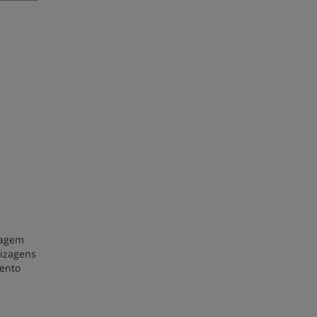
izagem
dizagens
ento