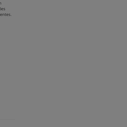
m
ões
entes.