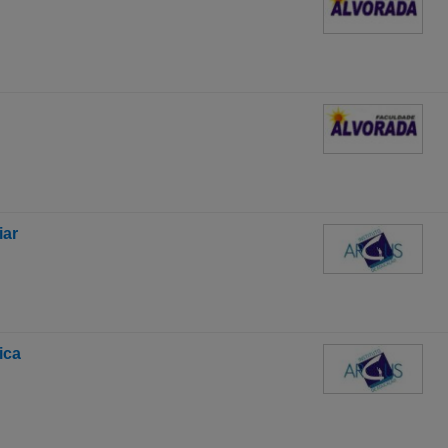
iar
ica