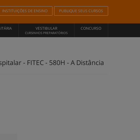
INSTITUIÇÕES DE ENSINO
PUBLIQUE SEUS CURSOS
ITÁRIA
VESTIBULAR
CONCURSO
CURSINHOS PREPARATÓRIOS
talar - FITEC - 580H - A Distância