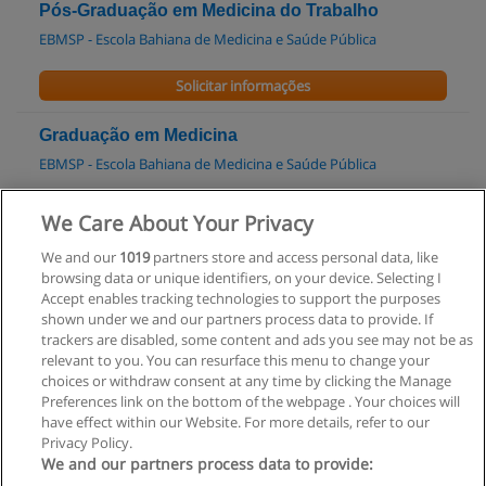
Pós-Graduação em Medicina do Trabalho
EBMSP - Escola Bahiana de Medicina e Saúde Pública
Solicitar informações
Graduação em Medicina
EBMSP - Escola Bahiana de Medicina e Saúde Pública
Solicitar informações
We Care About Your Privacy
We and our
1019
partners store and access personal data, like
Pós-graduação em Clínica Médica
browsing data or unique identifiers, on your device. Selecting I
Portal F - Seu Futuro Hoje
Accept enables tracking technologies to support the purposes
shown under we and our partners process data to provide. If
Solicitar informações
trackers are disabled, some content and ads you see may not be as
relevant to you. You can resurface this menu to change your
choices or withdraw consent at any time by clicking the Manage
Preferences link on the bottom of the webpage . Your choices will
have effect within our Website. For more details, refer to our
Privacy Policy.
Regras de uso
We and our partners process data to provide: