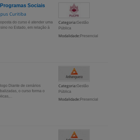
e Programas Sociais
mpus Curitiba
Categoria:
proposta do curso é atender uma
Gestão
nsino no Estado, em relação à
Pública
Modalidade:
Presencial
Categoria:
logo Diante de cenários
Gestão
balizadas, o curso forma o
Pública
icas,...
Modalidade:
Presencial