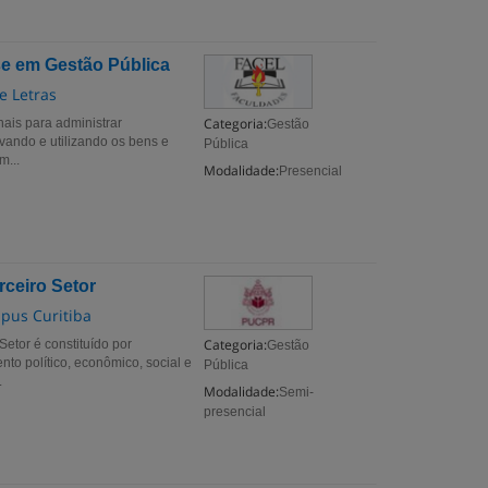
e em Gestão Pública
e Letras
Categoria:
onais para administrar
Gestão
vando e utilizando os bens e
Pública
m...
Modalidade:
Presencial
ceiro Setor
mpus Curitiba
Categoria:
etor é constituído por
Gestão
nto político, econômico, social e
Pública
.
Modalidade:
Semi-
presencial