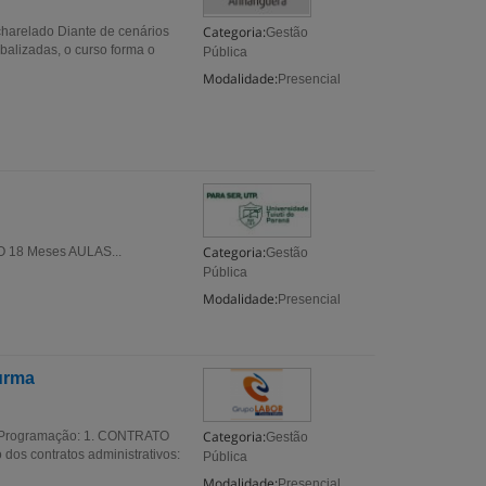
Categoria:
charelado Diante de cenários
Gestão
balizadas, o curso forma o
Pública
Modalidade:
Presencial
Categoria:
O 18 Meses AULAS...
Gestão
Pública
Modalidade:
Presencial
Turma
Categoria:
/PR Programação: 1. CONTRATO
Gestão
 dos contratos administrativos:
Pública
Modalidade:
Presencial