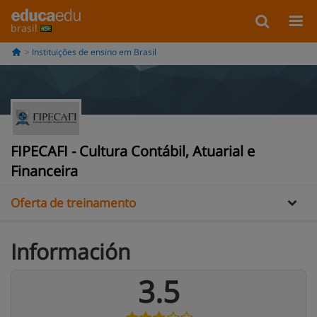
brasil
Instituições de ensino em Brasil
Informação
Galería
FIPECAFI - Cultura Contábil, Atuarial e
Opiniões
Financeira
Oferta de treinamento
Información
3.5