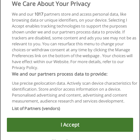
We Care About Your Privacy
1
2
Próxima
We and our
1017
partners store and access personal data, like
browsing data or unique identifiers, on your device. Selecting I
Accept enables tracking technologies to support the purposes
Página
1
de
2
shown under we and our partners process data to provide. If
trackers are disabled, some content and ads you see may not be as
relevant to you. You can resurface this menu to change your
choices or withdraw consent at any time by clicking the Manage
Preferences link on the bottom of the webpage . Your choices will
have effect within our Website. For more details, refer to our
Privacy Policy.
Regras de uso
We and our partners process data to provide:
Use precise geolocation data. Actively scan device characteristics for
Privacidade de dados
identification. Store and/or access information on a device.
Personalised advertising and content, advertising and content
Entrar em contato com Educaedu
measurement, audience research and services development.
List of Partners (vendors)
Copyright © Educaedu Business S.L. - CIF : B-95610580: -
www.educaedu-brasil.com
I Accept