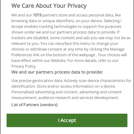
We Care About Your Privacy
We and our
1019
partners store and access personal data, like
browsing data or unique identifiers, on your device. Selecting I
Accept enables tracking technologies to support the purposes
shown under we and our partners process data to provide. If
trackers are disabled, some content and ads you see may not be as
relevant to you. You can resurface this menu to change your
choices or withdraw consent at any time by clicking the Manage
Próxima
Preferences link on the bottom of the webpage . Your choices will
Página
1
de
2
have effect within our Website. For more details, refer to our
Privacy Policy.
We and our partners process data to provide:
Use precise geolocation data. Actively scan device characteristics for
identification. Store and/or access information on a device.
Regras de uso
Personalised advertising and content, advertising and content
measurement, audience research and services development.
Privacidade de dados
List of Partners (vendors)
Entrar em contato com Educaedu
I Accept
Copyright © Educaedu Business S.L. - CIF : B-95610580: -
www.educaedu-brasil.com