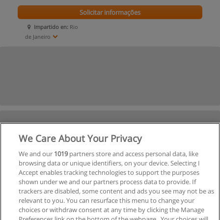
Solicitar informações
Impartido en:
Rio
de Janeiro
We Care About Your Privacy
We and our
1019
partners store and access personal data, like
browsing data or unique identifiers, on your device. Selecting I
Accept enables tracking technologies to support the purposes
shown under we and our partners process data to provide. If
trackers are disabled, some content and ads you see may not be as
relevant to you. You can resurface this menu to change your
choices or withdraw consent at any time by clicking the Manage
Preferences link on the bottom of the webpage . Your choices will