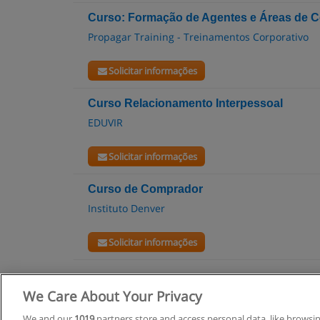
Curso: Formação de Agentes e Áreas de 
Propagar Training - Treinamentos Corporativo
Solicitar informações
Curso Relacionamento Interpessoal
EDUVIR
Solicitar informações
Curso de Comprador
Instituto Denver
Solicitar informações
We Care About Your Privacy
R
We and our
1019
partners store and access personal data, like browsi