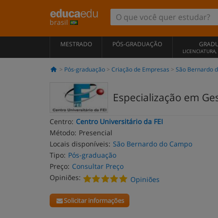
brasil
MESTRADO
PÓS-GRADUAÇÃO
GRAD
LICENCIATURA
Pós-graduação
Criação de Empresas
São Bernardo 
Especialização em Ge
Centro:
Centro Universitário da FEI
Método:
Presencial
Locais disponíveis:
São Bernardo do Campo
Tipo:
Pós-graduação
Preço:
Consultar Preço
Opiniões:
Opiniões
Solicitar informações