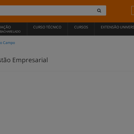
UAÇÃO
CURSO TÉCNICO
CURSOS
EXTENSÃO UNIVERS
, BACHARELADO
do Campo
stão Empresarial