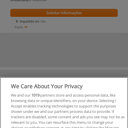
Presencial
Solicitar informações
Impartido en:
São
Paulo
We Care About Your Privacy
We and our
1019
partners store and access personal data, like
browsing data or unique identifiers, on your device. Selecting I
Accept enables tracking technologies to support the purposes
shown under we and our partners process data to provide. If
trackers are disabled, some content and ads you see may not be as
relevant to you. You can resurface this menu to change your
choices or withdraw consent at any time by clicking the Manage