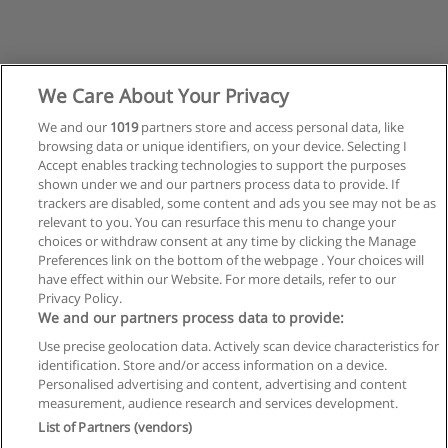
We Care About Your Privacy
We and our
1019
partners store and access personal data, like
browsing data or unique identifiers, on your device. Selecting I
Accept enables tracking technologies to support the purposes
shown under we and our partners process data to provide. If
trackers are disabled, some content and ads you see may not be as
relevant to you. You can resurface this menu to change your
choices or withdraw consent at any time by clicking the Manage
Preferences link on the bottom of the webpage . Your choices will
have effect within our Website. For more details, refer to our
Privacy Policy.
Regras de uso
We and our partners process data to provide:
Use precise geolocation data. Actively scan device characteristics for
Privacidade de dados
identification. Store and/or access information on a device.
Personalised advertising and content, advertising and content
Entrar em contato com Educaedu
measurement, audience research and services development.
List of Partners (vendors)
Copyright © Educaedu Business S.L. - CIF : B-95610580: -