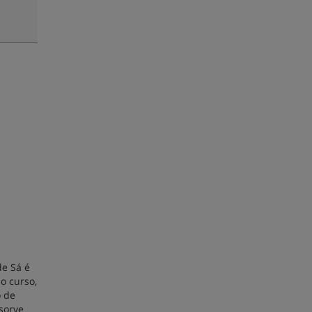
de Sá é
o curso,
o de
sorve