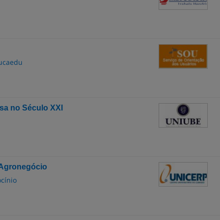
ducaedu
a no Século XXI
 Agronegócio
cínio