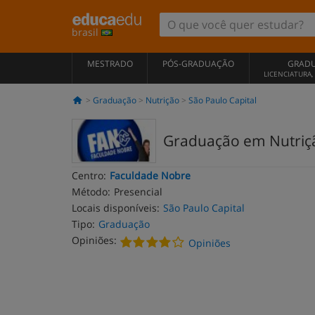
brasil
MESTRADO
PÓS-GRADUAÇÃO
GRAD
LICENCIATURA
Graduação
Nutrição
São Paulo Capital
Graduação em Nutriç
Centro:
Faculdade Nobre
Método:
Presencial
Locais disponíveis:
São Paulo Capital
Tipo:
Graduação
Opiniões:
Opiniões