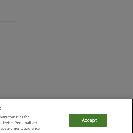
:
du
haracteristics for
I Accept
a device. Personalised
om
 measurement, audience