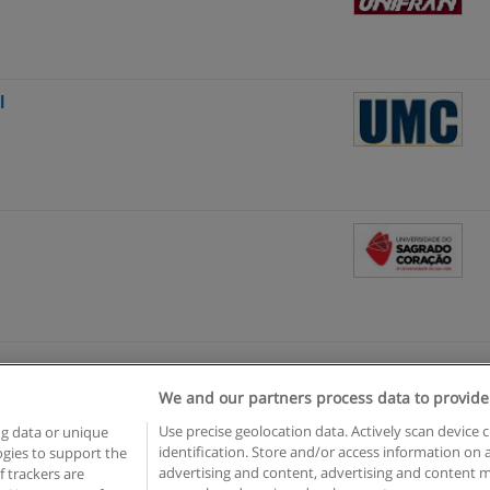
l
We and our partners process data to provide
egras de uso
Privacidade de dados
Entrar em contato com Educae
Use precise geolocation data. Actively scan device c
ng data or unique
identification. Store and/or access information on 
logies to support the
opyright © Educaedu Business S.L. - CIF : B-95610580: -
www.educaedu-brasil.c
advertising and content, advertising and content
 trackers are