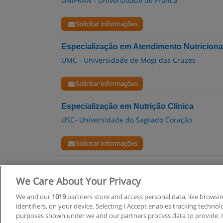
UNIFRAN - Universidade de Franca
Solicitar informações
Especialização em Atendimento Nutriciona
UMC - Universidade de Mogi das Cruzes
Solicitar informações
Especialização em Nutrição Clínica
USC- Universidade do Sagrado Coração
Solicitar informações
We Care About Your Privacy
R
We and our
1019
partners store and access personal data, like browsi
identifiers, on your device. Selecting I Accept enables tracking techno
C
purposes shown under we and our partners process data to provide. If