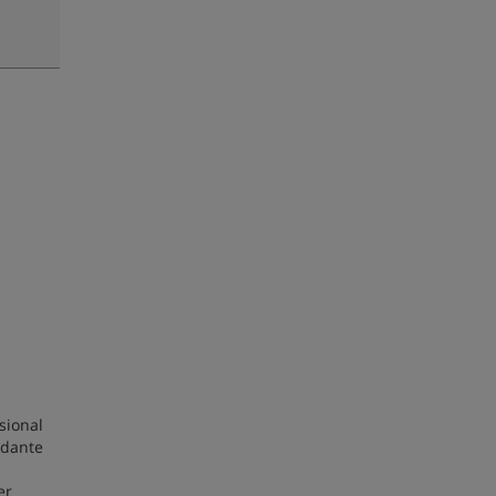
sional
udante
er