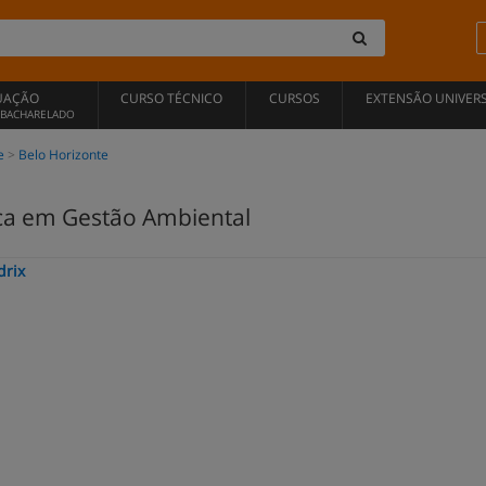
UAÇÃO
CURSO TÉCNICO
CURSOS
EXTENSÃO UNIVERS
, BACHARELADO
e
Belo Horizonte
ca em Gestão Ambiental
drix