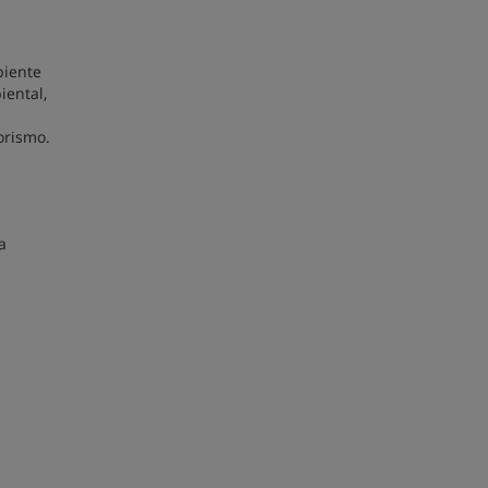
biente
iental,
orismo.
a