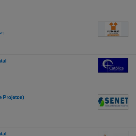
nas
tal
 Projetos)
tal