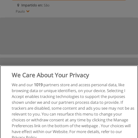
Impartido en:
São
Paulo
We Care About Your Privacy
We and our
1019
partners store and access personal data, like
browsing data or unique identifiers, on your device. Selecting I
Accept enables tracking technologies to support the purposes
shown under we and our partners process data to provide. If
trackers are disabled, some content and ads you see may not be as
relevant to you. You can resurface this menu to change your
choices or withdraw consent at any time by clicking the Manage
Preferences link on the bottom of the webpage . Your choices will
have effect within our Website. For more details, refer to our
Privacy Policy.