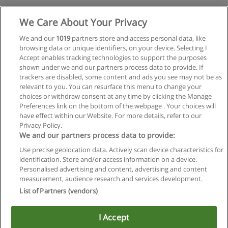
Solicitar informações
We Care About Your Privacy
We and our
1019
partners store and access personal data, like
Curso Técnico em Paisagismo
browsing data or unique identifiers, on your device. Selecting I
Escola de Paisagismo de Brasília
Accept enables tracking technologies to support the purposes
shown under we and our partners process data to provide. If
Solicitar informações
trackers are disabled, some content and ads you see may not be as
relevant to you. You can resurface this menu to change your
choices or withdraw consent at any time by clicking the Manage
Preferences link on the bottom of the webpage . Your choices will
have effect within our Website. For more details, refer to our
Privacy Policy.
Regras de uso
We and our partners process data to provide:
Use precise geolocation data. Actively scan device characteristics for
Privacidade de dados
identification. Store and/or access information on a device.
Personalised advertising and content, advertising and content
Entrar em contato com Educaedu
measurement, audience research and services development.
List of Partners (vendors)
Copyright © Educaedu Business S.L. - CIF : B-95610580: -
www.educaedu-brasil.com
I Accept