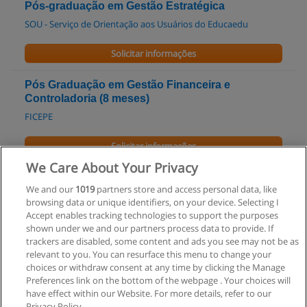
Pós-graduação em Gestão Estratégica
SOU - Serviço de Orientação aos Usuários do Educaedu
Solicitar informações
Pós Graduação em Gestão Financeira e
Controladoria (8 meses)
FICEPE
Solicitar informações
We Care About Your Privacy
Curso online de Estratégia de Operações em
We and our
1019
partners store and access personal data, like
Serviços Bancários
browsing data or unique identifiers, on your device. Selecting I
FGV - Fundação Getúlio Vargas - São Paulo
Accept enables tracking technologies to support the purposes
shown under we and our partners process data to provide. If
Solicitar informações
trackers are disabled, some content and ads you see may not be as
relevant to you. You can resurface this menu to change your
choices or withdraw consent at any time by clicking the Manage
Preferences link on the bottom of the webpage . Your choices will
have effect within our Website. For more details, refer to our
Privacy Policy.