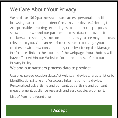
We Care About Your Privacy
We and our
1019
partners store and access personal data, like
browsing data or unique identifiers, on your device. Selecting I
Accept enables tracking technologies to support the purposes
shown under we and our partners process data to provide. If
trackers are disabled, some content and ads you see may not be as
relevant to you. You can resurface this menu to change your
choices or withdraw consent at any time by clicking the Manage
Preferences link on the bottom of the webpage . Your choices will
have effect within our Website. For more details, refer to our
Privacy Policy.
We and our partners process data to provide:
Use precise geolocation data. Actively scan device characteristics for
identification. Store and/or access information on a device.
Regras de uso
Personalised advertising and content, advertising and content
measurement, audience research and services development.
Privacidade de dados
List of Partners (vendors)
Entrar em contato com Educaedu
I Accept
Copyright © Educaedu Business S.L. - CIF : B-95610580: -
www.educaedu-brasil.com