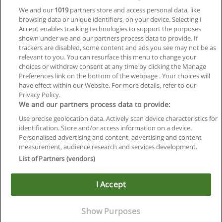
We and our
1019
partners store and access personal data, like
browsing data or unique identifiers, on your device. Selecting I
Accept enables tracking technologies to support the purposes
shown under we and our partners process data to provide. If
Próxima
trackers are disabled, some content and ads you see may not be as
relevant to you. You can resurface this menu to change your
Página
1
de
2
choices or withdraw consent at any time by clicking the Manage
Preferences link on the bottom of the webpage . Your choices will
have effect within our Website. For more details, refer to our
Privacy Policy.
Regras de uso
We and our partners process data to provide:
Use precise geolocation data. Actively scan device characteristics for
Privacidade de dados
identification. Store and/or access information on a device.
Personalised advertising and content, advertising and content
Entrar em contato com Educaedu
measurement, audience research and services development.
List of Partners (vendors)
Copyright © Educaedu Business S.L. - CIF : B-95610580: -
www.educaedu-brasil.com
I Accept
Utilizamos cookies para melhorar nossos serviços.
Se continuar navegando, aceita o seu uso.
Show Purposes
Ver mais
|
X