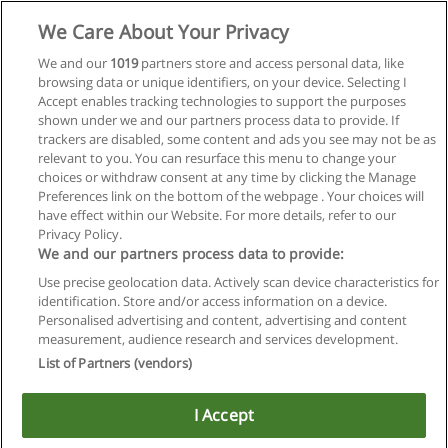
Solicitar informações
We Care About Your Privacy
We and our
1019
partners store and access personal data, like
Curso Técnico em Guia de Turismo
browsing data or unique identifiers, on your device. Selecting I
Senac - Rio de Janeiro
Accept enables tracking technologies to support the purposes
shown under we and our partners process data to provide. If
Solicitar informações
trackers are disabled, some content and ads you see may not be as
relevant to you. You can resurface this menu to change your
choices or withdraw consent at any time by clicking the Manage
Preferences link on the bottom of the webpage . Your choices will
have effect within our Website. For more details, refer to our
Privacy Policy.
Regras de uso
We and our partners process data to provide:
Use precise geolocation data. Actively scan device characteristics for
Privacidade de dados
identification. Store and/or access information on a device.
Personalised advertising and content, advertising and content
Entrar em contato com Educaedu
measurement, audience research and services development.
List of Partners (vendors)
Copyright © Educaedu Business S.L. - CIF : B-95610580: -
www.educaedu-brasil.com
I Accept