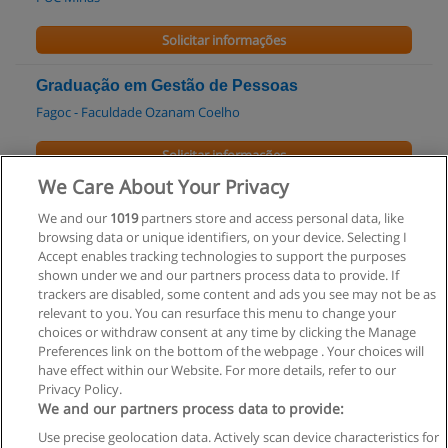
Solicitar informações
Graduação em Gestão de Pessoas
Fagoc - Faculdade Ozanam Coelho
Solicitar informações
We Care About Your Privacy
Pós-Graduação em Gestão Estratégica de
We and our
1019
partners store and access personal data, like
Pessoas
browsing data or unique identifiers, on your device. Selecting I
Centro Universitário Metodista Izabela Hendrix
Accept enables tracking technologies to support the purposes
shown under we and our partners process data to provide. If
Solicitar informações
trackers are disabled, some content and ads you see may not be as
relevant to you. You can resurface this menu to change your
choices or withdraw consent at any time by clicking the Manage
Preferences link on the bottom of the webpage . Your choices will
have effect within our Website. For more details, refer to our
Privacy Policy.
Regras de uso
We and our partners process data to provide:
Use precise geolocation data. Actively scan device characteristics for
Privacidade de dados